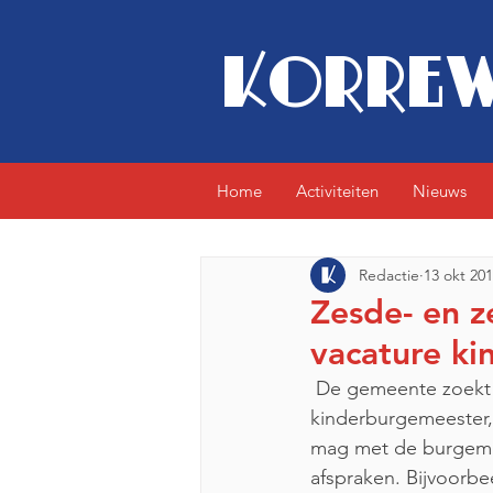
KORREW
Home
Activiteiten
Nieuws
Redactie
13 okt 20
Zesde- en z
vacature k
 De gemeente zoekt een nieuwe kinderburgemeester. De opvolger van de huidige 
kinderburgemeester,
mag met de burgemee
afspraken. Bijvoorb