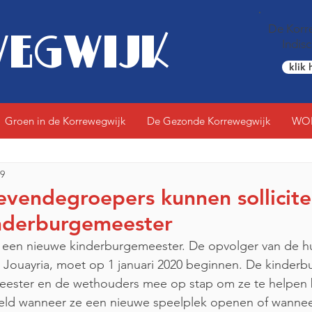
De Korre
EGWIJK
Indis
klik 
Groen in de Korrewegwijk
De Gezonde Korrewegwijk
WO
19
evendegroepers kunnen sollicit
inderburgemeester
 Jouayria, moet op 1 januari 2020 beginnen. De kinder
ster en de wethouders mee op stap om ze te helpen b
eeld wanneer ze een nieuwe speelplek openen of wannee