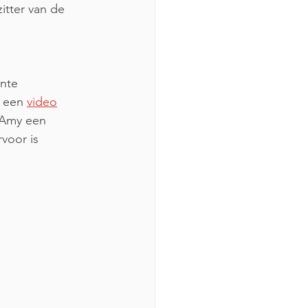
tter van de 
nte 
 een 
video
 Amy een 
voor is 