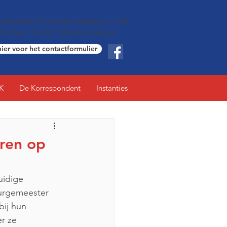
wegwijk Groningen bestaat uit de
che buurt & de Professorenbuurt
hier voor het contactformulier
K
De Korrespondent
Instanties
eren op
burgemeester 
ij hun 
r ze 