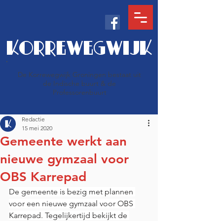
KORREWEGWIJK
De Korrewegwijk Groningen bestaat uit
de Indische buurt & de
Professorenbuurt
Redactie
15 mei 2020
Gemeente werkt aan
nieuwe gymzaal voor
OBS Karrepad
De gemeente is bezig met plannen 
voor een nieuwe gymzaal voor OBS 
Karrepad. Tegelijkertijd bekijkt de 