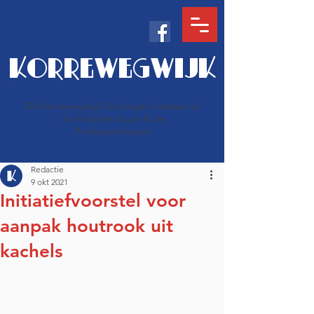
KORREWEGWIJK
De Korrewegwijk Groningen bestaat uit
de Indische buurt & de
Professorenbuurt
Redactie
9 okt 2021
Initiatiefvoorstel voor
aanpak houtrook uit
kachels