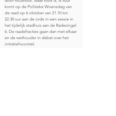
door houtrook. Waar rook is, is vuur’ 
komt op de Politieke Woensdag van 
de raad op 6 oktober van 21.10 tot 
22.30 uur aan de orde in een sessie in 
het tijdelijk stadhuis aan de Radesingel 
6. De raadsfracties gaan dan met elkaar 
en de wethouder in debat over het 
initiatiefvoorstel.
Er is mogelijkheid tot inspreken. 
Belangstellenden zijn welkom nadat ze 
zich hebben aangemeld bij de Griffie 
van de raad (mailen: 
griffie@groningen.nl
 of bellen 050 367 
7702). Live de vergadering online 
volgen via de livestream op de website 
gemeenteraad.groningen.nl van de 
gemeenteraad kan ook. De 
gemeenteraad stemt woensdag 15 
oktober over het initiatiefvoorstel.