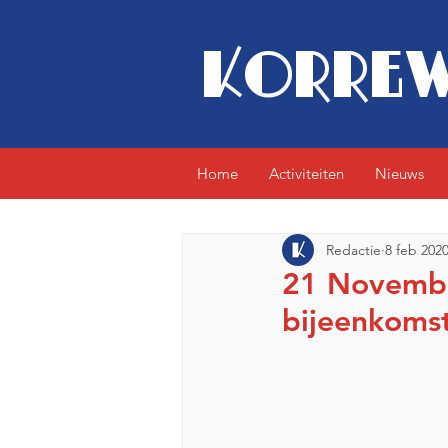
KORREW
Home
Activiteiten
Nieuws
Redactie
8 feb 202
21 Novembe
bijeenkomst