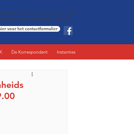
wegwijk Groningen bestaat uit de
che buurt & de Professorenbuurt
hier voor het contactformulier
K
De Korrespondent
Instanties
mheids
9.00