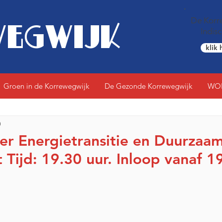
De Korre
EGWIJK
Indis
klik 
Groen in de Korrewegwijk
De Gezonde Korrewegwijk
WO
0
r Energietransitie en Duurzaa
 Tijd: 19.30 uur. Inloop vanaf 1