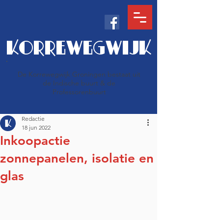
KORREWEGWIJK
De Korrewegwijk Groningen bestaat uit
de Indische buurt & de
Professorenbuurt
Redactie
18 jun 2022
Inkoopactie
zonnepanelen, isolatie en
glas